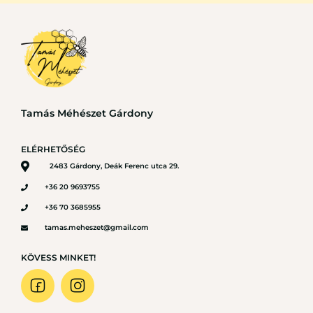
Tamás Méhészet Gárdony
ELÉRHETŐSÉG
2483 Gárdony, Deák Ferenc utca 29.
+36 20 9693755
+36 70 3685955
tamas.meheszet@gmail.com
KÖVESS MINKET!