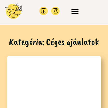
CÉGES AJÁNLATOK
MÉHRAJ BEFOGÁS
Kategória: Céges ajánlatok