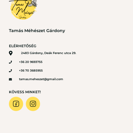
Tamás Méhészet Gárdony
ELÉRHETŐSÉG
2483 Gárdony, Deák Ferenc utca 29.
+36 20 9693755
+36 70 3685955
tamas.meheszet@gmail.com
KÖVESS MINKET!