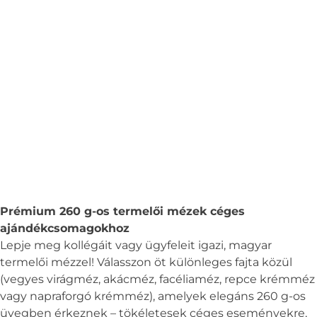
Prémium 260 g-os termelői mézek céges
ajándékcsomagokhoz
Lepje meg kollégáit vagy ügyfeleit igazi, magyar
termelői mézzel! Válasszon öt különleges fajta közül
(vegyes virágméz, akácméz, facéliaméz, repce krémméz
vagy napraforgó krémméz), amelyek elegáns 260 g-os
üvegben érkeznek – tökéletesek céges eseményekre,