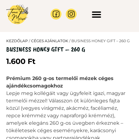
CÉGES AJÁNLATOK
MÉHRAJ BEFOGÁS
KEZDŐLAP
/
CÉGES AJÁNLATOK
/ BUSINESS HONEY GIFT – 260 G
BUSINESS HONEY GIFT – 260 G
1.600
Ft
Prémium 260 g-os termelői mézek céges
ajándékcsomagokhoz
Lepje meg kollégáit vagy ügyfeleit igazi, magyar
termelői mézzel! Válasszon öt különleges fajta
közül (vegyes virágméz, akácméz, facéliaméz,
repce krémméz vagy napraforgó krémméz),
amelyek elegáns 260 g-os üvegben érkeznek –
tökéletesek céges eseményekre, karácsonyi
csomagokba vagy partnerajándéknak.