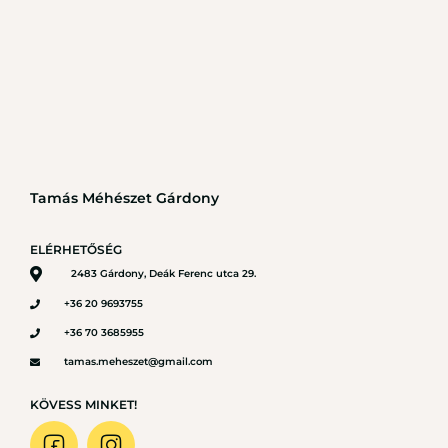
Tamás Méhészet Gárdony
ELÉRHETŐSÉG
2483 Gárdony, Deák Ferenc utca 29.
+36 20 9693755
+36 70 3685955
tamas.meheszet@gmail.com
KÖVESS MINKET!