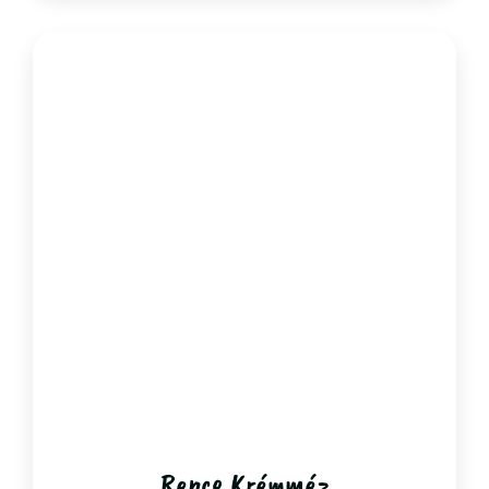
Repce Krémméz