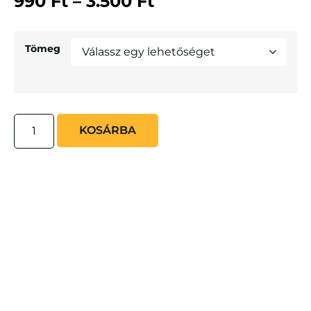
990
Ft
–
3.500
Ft
Tömeg
KOSÁRBA