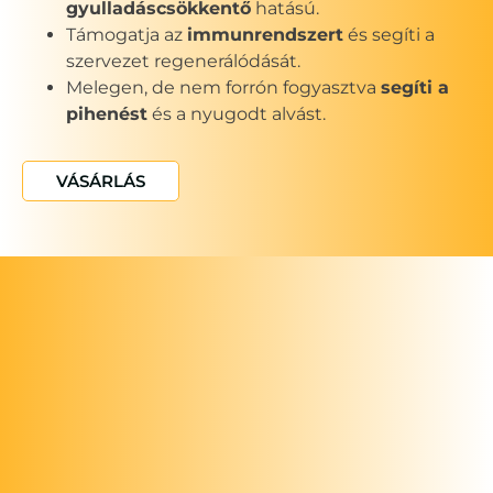
gyulladáscsökkentő
hatású.
Támogatja az
immunrendszert
és segíti a
szervezet regenerálódását.
Melegen, de nem forrón fogyasztva
segíti a
pihenést
és a nyugodt alvást.
VÁSÁRLÁS