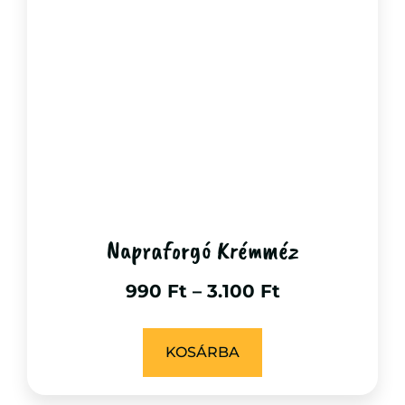
Napraforgó Krémméz
990
Ft
–
3.100
Ft
KOSÁRBA