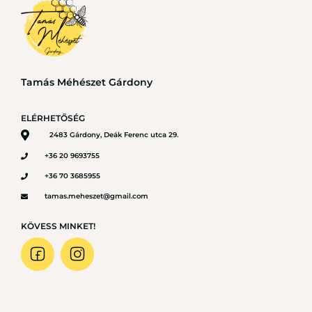
Tamás Méhészet Gárdony
ELÉRHETŐSÉG
2483 Gárdony, Deák Ferenc utca 29.
+36 20 9693755
+36 70 3685955
tamas.meheszet@gmail.com
KÖVESS MINKET!