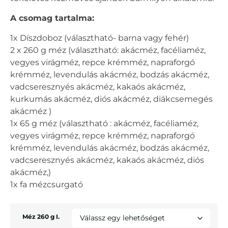
A csomag tartalma:
1x Díszdoboz (választható- barna vagy fehér)
2 x 260 g méz (választható: akácméz, facéliaméz,
vegyes virágméz, repce krémméz, napraforgó
krémméz, levendulás akácméz, bodzás akácméz,
vadcseresznyés akácméz, kakaós akácméz,
kurkumás akácméz, diós akácméz, diákcsemegés
akácméz )
1x 65 g méz (választható : akácméz, facéliaméz,
vegyes virágméz, repce krémméz, napraforgó
krémméz, levendulás akácméz, bodzás akácméz,
vadcseresznyés akácméz, kakaós akácméz, diós
akácméz,)
1x fa mézcsurgató
Méz 260 g I.