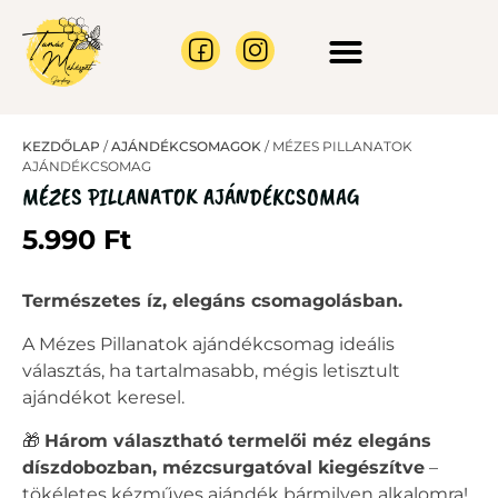
CÉGES AJÁNLATOK
MÉHRAJ BEFOGÁS
KEZDŐLAP
/
AJÁNDÉKCSOMAGOK
/ MÉZES PILLANATOK
AJÁNDÉKCSOMAG
MÉZES PILLANATOK AJÁNDÉKCSOMAG
5.990
Ft
Természetes íz, elegáns csomagolásban.
A Mézes Pillanatok ajándékcsomag ideális
választás, ha tartalmasabb, mégis letisztult
ajándékot keresel.
🎁
Három választható termelői méz elegáns
díszdobozban, mézcsurgatóval kiegészítve
–
tökéletes kézműves ajándék bármilyen alkalomra!