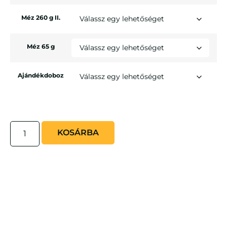
Méz 260 g II.
Méz 65 g
Ajándékdoboz
KOSÁRBA