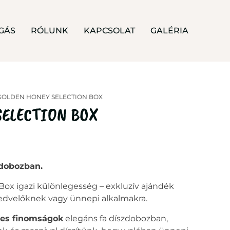
GÁS
RÓLUNK
KAPCSOLAT
GALÉRIA
GOLDEN HONEY SELECTION BOX
SELECTION BOX
 dobozban.
ox igazi különlegesség – exkluzív ajándék
edvelőknek vagy ünnepi alkalmakra.
tes finomságok
elegáns fa díszdobozban,