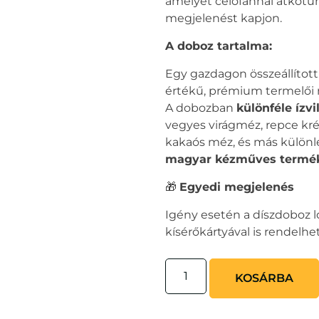
amelyet celofánnal átkötü
megjelenést kapjon.
A doboz tartalma:
Egy gazdagon összeállítot
értékű, prémium termelői 
A dobozban
különféle ízv
vegyes virágméz, repce k
kakaós méz, és más külön
magyar kézműves termé
🎁
Egyedi megjelenés
Igény esetén a díszdoboz l
kísérőkártyával is rendelhe
KOSÁRBA