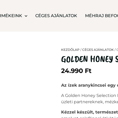
RMÉKEINK
CÉGES AJÁNLATOK
MÉHRAJ BEFO
KEZDŐLAP
/
CÉGES AJÁNLATOK
/ 
GOLDEN HONEY 
24.990
Ft
Az ízek aranykincsei egy
A Golden Honey Selection B
üzleti partnereknek, mézk
Kézzel készült, természe