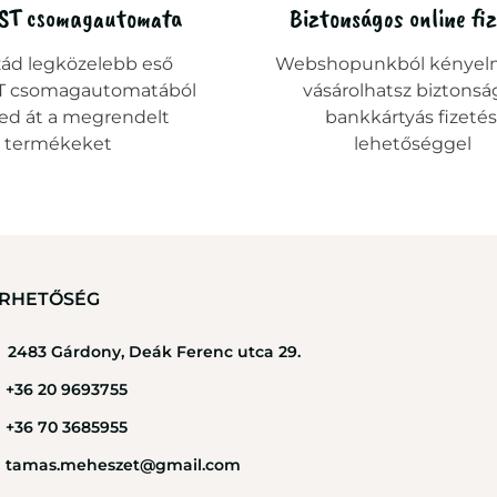
ST csomagautomata
Biztonságos online fi
zád legközelebb eső
Webshopunkból kényel
 csomagautomatából
vásárolhatsz biztonsá
ed át a megrendelt
bankkártyás fizetés
termékeket
lehetőséggel
RHETŐSÉG
2483 Gárdony, Deák Ferenc utca 29.
+36 20 9693755
+36 70 3685955
tamas.meheszet@gmail.com