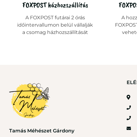
FOXPOST házhozszállítás
FOXPO
A FOXPOST futárai 2 órás
A hoz
időintervallumon belül vállalják
FOXPOST
a csomag házhozszállítását
vehet
ELÉ
Tamás Méhészet Gárdony