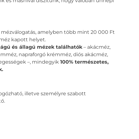
nk és masnival díszítünk, hogy valóban ünnepi
t mézválogatás, amelyben több mint 20 000 Ft
méz kapott helyet.
ilágú és állagú mézek találhatók
– akácméz,
rémméz, napraforgó krémméz, diós akácméz,
legességek –, mindegyik
100% természetes,
k.
ogózható, illetve személyre szabott
tő.