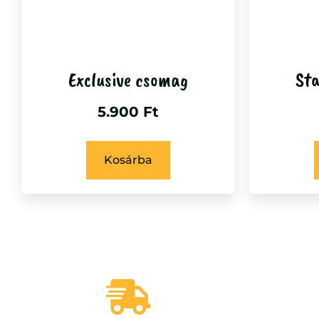
Exclusive csomag
St
5.900
Ft
Kosárba