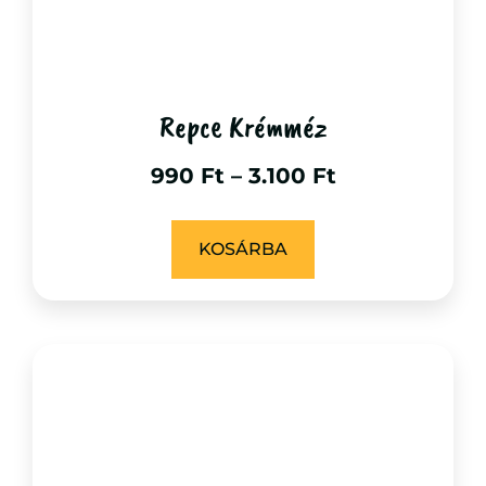
Repce Krémméz
990
Ft
–
3.100
Ft
KOSÁRBA