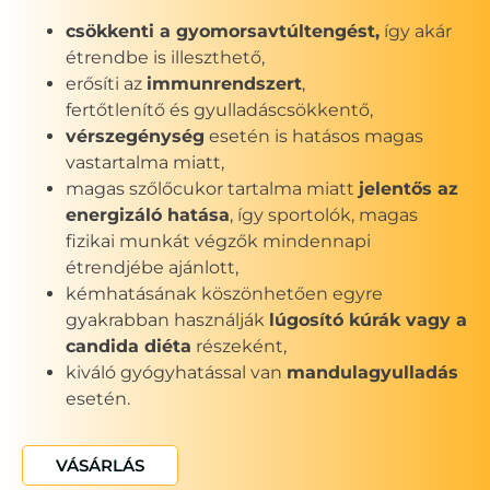
csökkenti a gyomorsavtúltengést,
így akár
étrendbe is illeszthető,
erősíti az
immunrendszert
,
fertőtlenítő és gyulladáscsökkentő,
vérszegénység
esetén is hatásos magas
vastartalma miatt,
magas szőlőcukor tartalma miatt
jelentős az
energizáló hatása
, így sportolók, magas
fizikai munkát végzők mindennapi
étrendjébe ajánlott,
kémhatásának köszönhetően egyre
gyakrabban használják
lúgosító kúrák vagy a
candida diéta
részeként,
kiváló gyógyhatással van
mandulagyulladás
esetén.
VÁSÁRLÁS