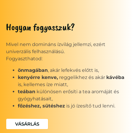
Hogyan fogyasszuk?
Mivel nem domináns ízvilág jellemzi, ezért
univerzális felhasználású.
Fogyaszthatod:
önmagában
, akár lefekvés előtt is,
kenyérre kenve,
reggelikhez és akár
kávéba
is, kellemes íze miatt,
teában
különösen erősíti a tea aromáját és
gyógyhatásait,
főzéshez, sütéshez
is jó ízesítő tud lenni.
VÁSÁRLÁS