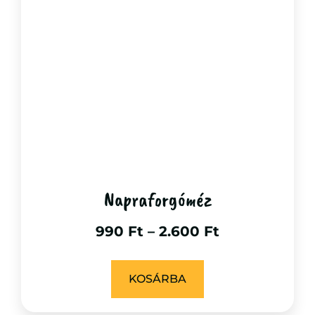
Napraforgóméz
990
Ft
–
2.600
Ft
KOSÁRBA