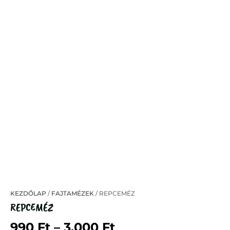
KEZDŐLAP
/
FAJTAMÉZEK
/ REPCEMÉZ
REPCEMÉZ
990
Ft
–
3.000
Ft