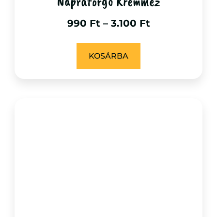
Napraforgó Krémméz
990
Ft
–
3.100
Ft
KOSÁRBA