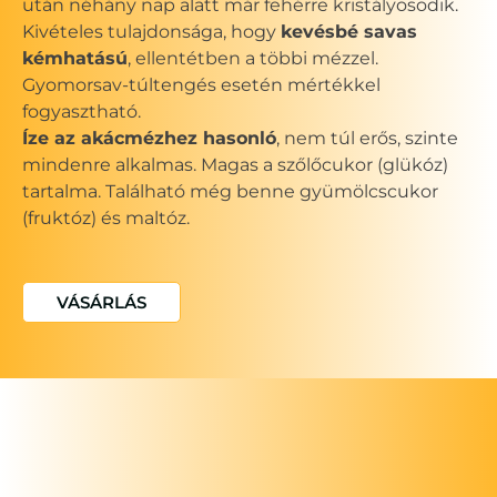
után néhány nap alatt már fehérre kristályosodik.
Kivételes tulajdonsága, hogy
kevésbé savas
kémhatású
, ellentétben a többi mézzel.
Gyomorsav-túltengés esetén mértékkel
fogyasztható.
Íze az akácmézhez hasonló
, nem túl erős, szinte
mindenre alkalmas. Magas a szőlőcukor (glükóz)
tartalma. Található még benne gyümölcscukor
(fruktóz) és maltóz.
VÁSÁRLÁS