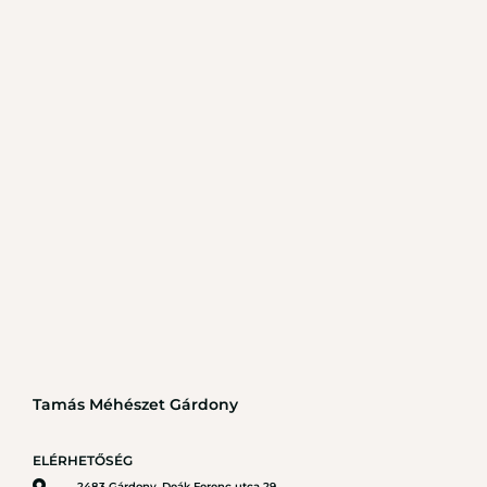
Tamás Méhészet Gárdony
ELÉRHETŐSÉG
2483 Gárdony, Deák Ferenc utca 29.