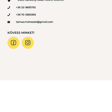
+36 20 9693755
+36 70 3685955
tamas.meheszet@gmail.com
KÖVESS MINKET!