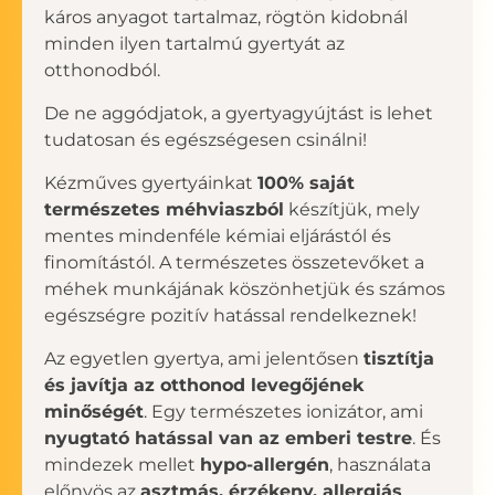
káros anyagot tartalmaz, rögtön kidobnál
minden ilyen tartalmú gyertyát az
otthonodból.
De ne aggódjatok, a gyertyagyújtást is lehet
tudatosan és egészségesen csinálni!
Kézműves gyertyáinkat
100% saját
természetes méhviaszból
készítjük, mely
mentes mindenféle kémiai eljárástól és
finomítástól. A természetes összetevőket a
méhek munkájának köszönhetjük és számos
egészségre pozitív hatással rendelkeznek!
Az egyetlen gyertya, ami jelentősen
tisztítja
és javítja az otthonod levegőjének
minőségét
. Egy természetes ionizátor, ami
nyugtató hatással van az emberi testre
. És
mindezek mellet
hypo-allergén
, használata
előnyös az
asztmás, érzékeny, allergiás