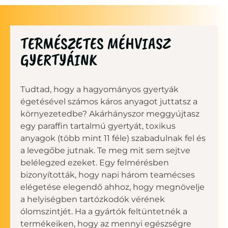
TERMÉSZETES MÉHVIASZ
GYERTYÁINK
Tudtad, hogy a hagyományos gyertyák
égetésével számos káros anyagot juttatsz a
környezetedbe? Akárhányszor meggyújtasz
egy paraffin tartalmú gyertyát, toxikus
anyagok (több mint 11 féle) szabadulnak fel és
a levegőbe jutnak. Te meg mit sem sejtve
belélegzed ezeket. Egy felmérésben
bizonyították, hogy napi három teamécses
elégetése elegendő ahhoz, hogy megnövelje
a helyiségben tartózkodók vérének
ólomszintjét. Ha a gyártók feltüntetnék a
termékeiken, hogy az mennyi egészségre