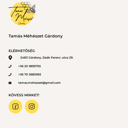
Tamás Méhészet Gárdony
ELÉRHETŐSÉG
2483 Gárdony, Deák Ferenc utca 29.
+36 20 9693755
+36 70 3685955
tamas.meheszet@gmail.com
KÖVESS MINKET!