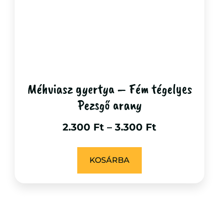
Méhviasz gyertya – Fém tégelyes
Pezsgő arany
2.300
Ft
–
3.300
Ft
KOSÁRBA