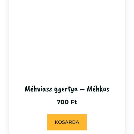
Méhviasz gyertya – Méhkas
700
Ft
KOSÁRBA