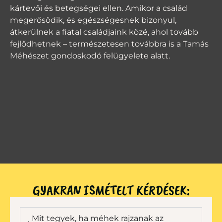
kártevői és betegségei ellen. Amikor a család
megerősödik, és egészségesnek bizonyul,
átkerülnek a fiatal családjaink közé, ahol tovább
fejlődhetnek – természetesen továbbra is a Tamás
Méhészet gondoskodó felügyelete alatt.
GYAKRAN ISMÉTELT KÉRDÉSEK:
Mit tegyek, ha méhek rajzanak az