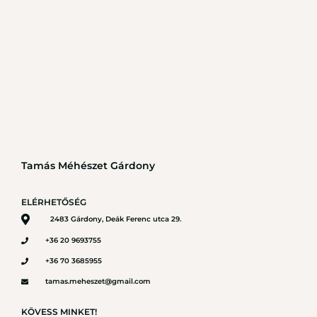
Tamás Méhészet Gárdony
ELÉRHETŐSÉG
2483 Gárdony, Deák Ferenc utca 29.
+36 20 9693755
+36 70 3685955
tamas.meheszet@gmail.com
KÖVESS MINKET!