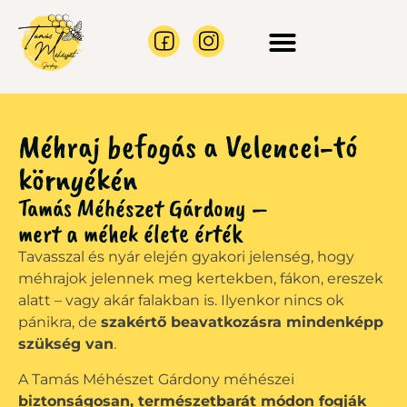
CÉGES AJÁNLATOK
MÉHRAJ BEFOGÁS
Méhraj befogás a Velencei-tó
környékén
Tamás Méhészet Gárdony –
mert a méhek élete érték
Tavasszal és nyár elején gyakori jelenség, hogy
méhrajok jelennek meg kertekben, fákon, ereszek
alatt – vagy akár falakban is. Ilyenkor nincs ok
pánikra, de
szakértő beavatkozásra mindenképp
szükség van
.
A Tamás Méhészet Gárdony méhészei
biztonságosan, természetbarát módon fogják