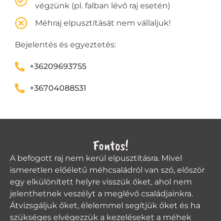
végzünk (pl. falban lévő raj esetén)
Méhraj elpusztítását nem vállaljuk!
Bejelentés és egyeztetés:
+36209693755
+36704088531
Fontos!
A befogott raj nem kerül elpusztításra. Mivel
ismeretlen előéletű méhcsaládról van szó, először
egy elkülönített helyre visszük őket, ahol nem
jelenthetnek veszélyt a meglévő családjainkra.
Átvizsgáljuk őket, élelemmel segítjük őket és ha
szükséges elvégezzük a kezeléseket a méhek