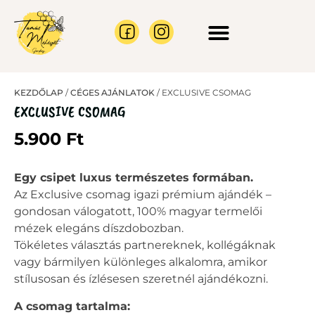
CÉGES AJÁNLATOK
MÉHRAJ BEFOGÁS
KEZDŐLAP
/
CÉGES AJÁNLATOK
/ EXCLUSIVE CSOMAG
EXCLUSIVE CSOMAG
5.900
Ft
Egy csipet luxus természetes formában.
Az Exclusive csomag igazi prémium ajándék –
gondosan válogatott, 100% magyar termelői
mézek elegáns díszdobozban.
Tökéletes választás partnereknek, kollégáknak
vagy bármilyen különleges alkalomra, amikor
stílusosan és ízlésesen szeretnél ajándékozni.
A csomag tartalma: