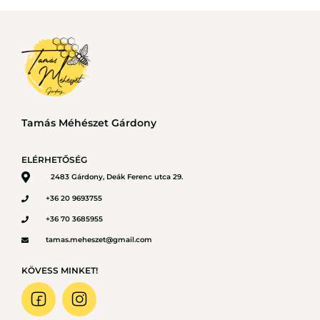
Tamás Méhészet Gárdony
ELÉRHETŐSÉG
2483 Gárdony, Deák Ferenc utca 29.
+36 20 9693755
+36 70 3685955
tamas.meheszet@gmail.com
KÖVESS MINKET!