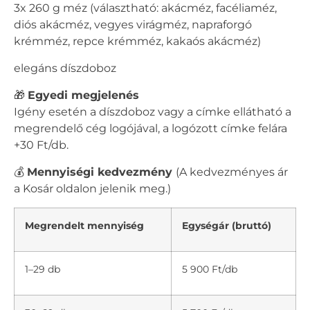
3x 260 g méz (választható: akácméz, facéliaméz,
diós akácméz, vegyes virágméz, napraforgó
krémméz, repce krémméz, kakaós akácméz)
elegáns díszdoboz
🎁
Egyedi megjelenés
Igény esetén a díszdoboz vagy a címke ellátható a
megrendelő cég logójával, a logózott címke felára
+30 Ft/db.
💰
Mennyiségi kedvezmény
(A kedvezményes ár
a Kosár oldalon jelenik meg.)
Megrendelt mennyiség
Egységár (bruttó)
1–29 db
5 900 Ft/db