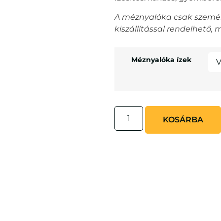
A méznyalóka csak személye
kiszállítással rendelhető,
Méznyalóka ízek
KOSÁRBA