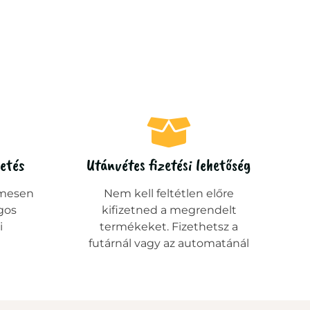
zetés
Utánvétes fizetési lehetőség
mesen
Nem kell feltétlen előre
gos
kifizetned a megrendelt
i
termékeket. Fizethetsz a
futárnál vagy az automatánál