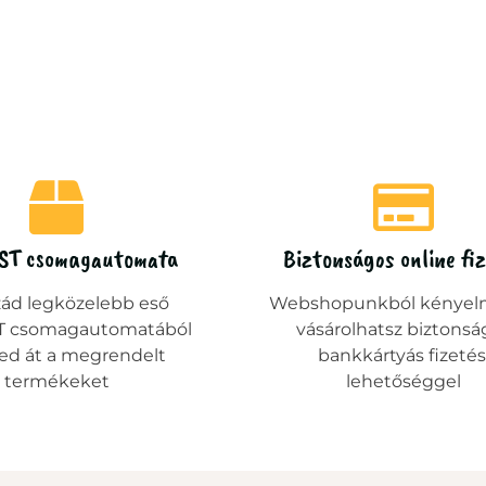
ST csomagautomata
Biztonságos online fi
zád legközelebb eső
Webshopunkból kényel
 csomagautomatából
vásárolhatsz biztonsá
ed át a megrendelt
bankkártyás fizetés
termékeket
lehetőséggel