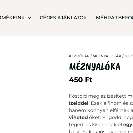
RMÉKEINK
CÉGES AJÁNLATOK
MÉHRAJ BEFO
KEZDŐLAP
/
MÉZNYALÓKÁK
/ MÉ
MÉZNYALÓKA
450
Ft
Kóstold meg az ízesített 
ízeiddel
! Ezek a finom és
hanem könnyen elférnek a 
viheted
őket. Engedd, hog
téged, és kísérjenek el
egy
Ízesítés: kakaós, gyömbére