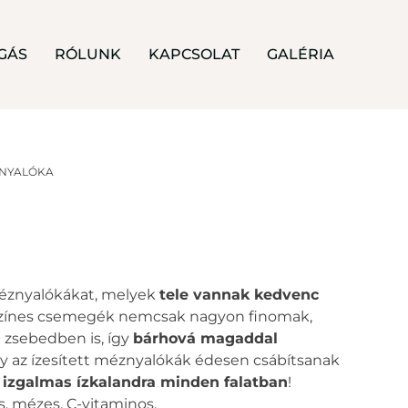
GÁS
RÓLUNK
KAPCSOLAT
GALÉRIA
ZNYALÓKA
méznyalókákat, melyek
tele vannak kedvenc
 színes csemegék nemcsak nagyon finomak,
zsebedben is, így
bárhová magaddal
y az ízesített méznyalókák édesen csábítsanak
 izgalmas ízkalandra minden falatban
!
s, mézes, C-vitaminos.