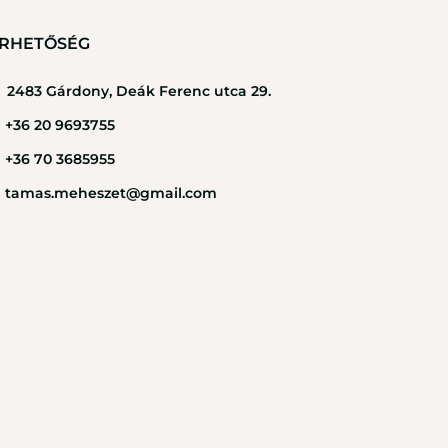
RHETŐSÉG
2483 Gárdony, Deák Ferenc utca 29.
+36 20 9693755
+36 70 3685955
tamas.meheszet@gmail.com