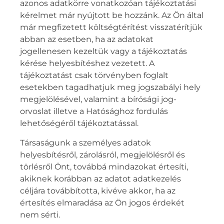
azonos adatkörre vonatkozóan tájékoztatási
kérelmet már nyújtott be hozzánk. Az Ön által
már megfizetett költségtérítést visszatérítjük
abban az esetben, ha az adatokat
jogellenesen kezeltük vagy a tájékoztatás
kérése helyesbítéshez vezetett. A
tájékoztatást csak törvényben foglalt
esetekben tagadhatjuk meg jogszabályi hely
megjelölésével, valamint a bírósági jog-
orvoslat illetve a Hatósághoz fordulás
lehetőségéről tájékoztatással.
Társaságunk a személyes adatok
helyesbítésről, zárolásról, megjelölésről és
törlésről Önt, továbbá mindazokat értesíti,
akiknek korábban az adatot adatkezelés
céljára továbbította, kivéve akkor, ha az
értesítés elmaradása az Ön jogos érdekét
nem sérti.