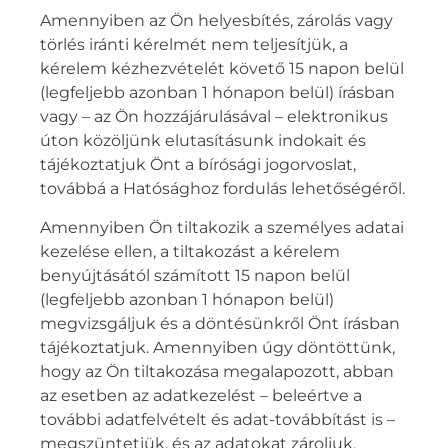
Amennyiben az Ön helyesbítés, zárolás vagy
törlés iránti kérelmét nem teljesítjük, a
kérelem kézhezvételét követő 15 napon belül
(legfeljebb azonban 1 hónapon belül) írásban
vagy – az Ön hozzájárulásával – elektronikus
úton közöljünk elutasításunk indokait és
tájékoztatjuk Önt a bírósági jogorvoslat,
továbbá a Hatósághoz fordulás lehetőségéről.
Amennyiben Ön tiltakozik a személyes adatai
kezelése ellen, a tiltakozást a kérelem
benyújtásától számított 15 napon belül
(legfeljebb azonban 1 hónapon belül)
megvizsgáljuk és a döntésünkről Önt írásban
tájékoztatjuk. Amennyiben úgy döntöttünk,
hogy az Ön tiltakozása megalapozott, abban
az esetben az adatkezelést – beleértve a
további adatfelvételt és adat-továbbítást is –
megszüntetjük, és az adatokat zároljuk,