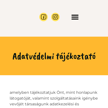
CÉGES AJÁNLATOK
MÉHRAJ BEFOGÁS
Adatvédelmi tájékoztató
amelyben tájékoztatjuk Önt, mint honlapunk
látogatóját, valamint szolgáltatásaink igénybe
vevőjét társaságunk adatkezelési és