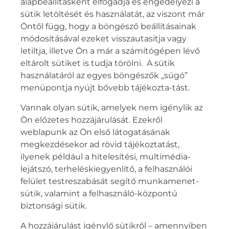
alapbeállításként elfogadja és engedélyezi a
sütik letöltését és használatát, az viszont már
Öntől függ, hogy a böngésző beállításainak
módosításával ezeket visszautasítja vagy
letiltja, illetve Ön a már a számítógépen lévő
eltárolt sütiket is tudja törölni. A sütik
használatáról az egyes böngészők „súgó”
menüpontja nyújt bővebb tájékozta-tást.
Vannak olyan sütik, amelyek nem igénylik az
Ön előzetes hozzájárulását. Ezekről
weblapunk az Ön első látogatásának
megkezdésekor ad rövid tájékoztatást,
ilyenek például a hitelesítési, multimédia-
lejátszó, terheléskiegyenlítő, a felhasználói
felület testreszabását segítő munkamenet-
sütik, valamint a felhasználó-központú
biztonsági sütik.
A hozzájárulást igénylő sütikről – amennyiben