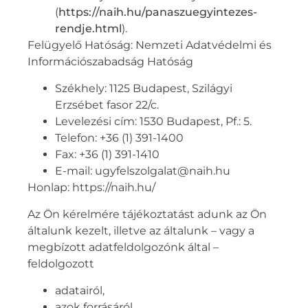
(
https://naih.hu/panaszuegyintezes-
rendje.html
).
Felügyelő Hatóság: Nemzeti Adatvédelmi és
Információszabadság Hatóság
Székhely: 1125 Budapest, Szilágyi
Erzsébet fasor 22/c.
Levelezési cím: 1530 Budapest, Pf.: 5.
Telefon: +36 (1) 391-1400
Fax: +36 (1) 391-1410
E-mail: ugyfelszolgalat@naih.hu
Honlap: https://naih.hu/
Az Ön kérelmére tájékoztatást adunk az Ön
általunk kezelt, illetve az általunk – vagy a
megbízott adatfeldolgozónk által –
feldolgozott
adatairól,
azok forrásáról,