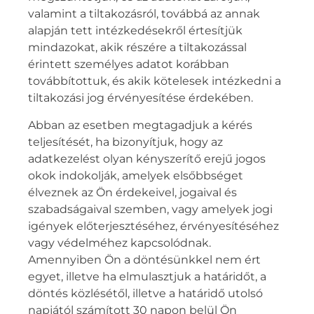
valamint a tiltakozásról, továbbá az annak
alapján tett intézkedésekről értesítjük
mindazokat, akik részére a tiltakozással
érintett személyes adatot korábban
továbbítottuk, és akik kötelesek intézkedni a
tiltakozási jog érvényesítése érdekében.
Abban az esetben megtagadjuk a kérés
teljesítését, ha bizonyítjuk, hogy az
adatkezelést olyan kényszerítő erejű jogos
okok indokolják, amelyek elsőbbséget
élveznek az Ön érdekeivel, jogaival és
szabadságaival szemben, vagy amelyek jogi
igények előterjesztéséhez, érvényesítéséhez
vagy védelméhez kapcsolódnak.
Amennyiben Ön a döntésünkkel nem ért
egyet, illetve ha elmulasztjuk a határidőt, a
döntés közlésétől, illetve a határidő utolsó
napjától számított 30 napon belül Ön