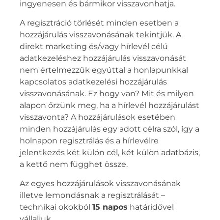
ingyenesen és bármikor visszavonhatja.
A regisztráció törlését minden esetben a
hozzájárulás visszavonásának tekintjük. A
direkt marketing és/vagy hírlevél célú
adatkezeléshez hozzájárulás visszavonását
nem értelmezzük egyúttal a honlapunkkal
kapcsolatos adatkezelési hozzájárulás
visszavonásának. Ez hogy van? Mit és milyen
alapon őrzünk meg, ha a hírlevél hozzájárulást
visszavonta? A hozzájárulások esetében
minden hozzájárulás egy adott célra szól, így a
holnapon regisztrálás és a hírlevélre
jelentkezés két külön cél, két külön adatbázis,
a kettő nem függhet össze.
Az egyes hozzájárulások visszavonásának
illetve lemondásnak a regisztrálását –
technikai okokból
15 napos
határidővel
vállaljuk.