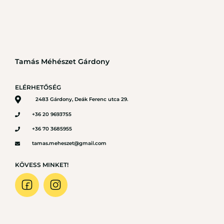
Tamás Méhészet Gárdony
ELÉRHETŐSÉG
2483 Gárdony, Deák Ferenc utca 29.
+36 20 9693755
+36 70 3685955
tamas.meheszet@gmail.com
KÖVESS MINKET!