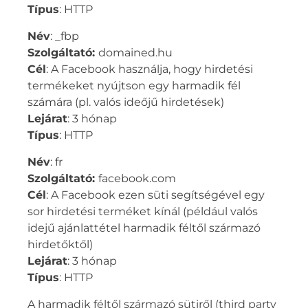
Típus
: HTTP
Név
: _fbp
Szolgáltató:
domained.hu
Cél
: A Facebook használja, hogy hirdetési
termékeket nyújtson egy harmadik fél
számára (pl. valós ideőjű hirdetések)
Lejárat
: 3 hónap
Típus
: HTTP
Név
: fr
Szolgáltató:
facebook.com
Cél
: A Facebook ezen süti segítségével egy
sor hirdetési terméket kínál (például valós
idejű ajánlattétel harmadik féltől származó
hirdetőktől)
Lejárat
: 3 hónap
Típus
: HTTP
A harmadik féltől származó sütiről (third party