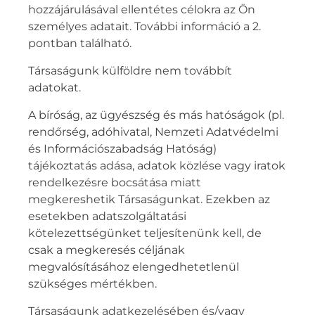
hozzájárulásával ellentétes célokra az Ön
személyes adatait. További információ a 2.
pontban található.
Társaságunk külföldre nem továbbít
adatokat.
A bíróság, az ügyészség és más hatóságok (pl.
rendőrség, adóhivatal, Nemzeti Adatvédelmi
és Információszabadság Hatóság)
tájékoztatás adása, adatok közlése vagy iratok
rendelkezésre bocsátása miatt
megkereshetik Társaságunkat. Ezekben az
esetekben adatszolgáltatási
kötelezettségünket teljesítenünk kell, de
csak a megkeresés céljának
megvalósításához elengedhetetlenül
szükséges mértékben.
Társaságunk adatkezelésében és/vagy