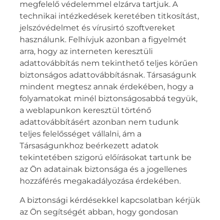
megfelelő védelemmel elzárva tartjuk. A
technikai intézkedések keretében titkosítást,
jelszóvédelmet és vírusirtó szoftvereket
használunk. Felhívjuk azonban a figyelmét
arra, hogy az interneten keresztüli
adattovábbítás nem tekinthető teljes körűen
biztonságos adattovábbításnak. Társaságunk
mindent megtesz annak érdekében, hogy a
folyamatokat minél biztonságosabbá tegyük,
a weblapunkon keresztül történő
adattovábbításért azonban nem tudunk
teljes felelősséget vállalni, ám a
Társaságunkhoz beérkezett adatok
tekintetében szigorú előírásokat tartunk be
az Ön adatainak biztonsága és a jogellenes
hozzáférés megakadályozása érdekében.
A biztonsági kérdésekkel kapcsolatban kérjük
az Ön segítségét abban, hogy gondosan