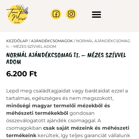
CÉGES AJÁNLATOK
MÉHRAJ BEFOGÁS
KEZDŐLAP
/
AJÁNDÉKCSOMAGOK
/ NORMÁL AJÁNDÉKCSOMAG
II. – MÉZES SZÍVVEL ADOM
NORMÁL AJÁNDÉKCSOMAG II. – MÉZES SZÍVVEL
ADOM
6.200
Ft
Lepd meg családtagjaidat vagy barátaidat ezzel a
tartalmas, egészséges és nem megszokott,
minőségi magyar termelői mézekből és
méhészeti termékekből
gondosan
összeválogatott ajándék csomaggal. A
csomagokban
csak saját mézeink és méhészeti
termékeink
kerültek, így teljes garanciát vállalunk