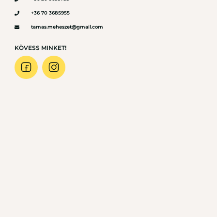
+36 70 3685955
tamas.meheszet@gmail.com
KÖVESS MINKET!