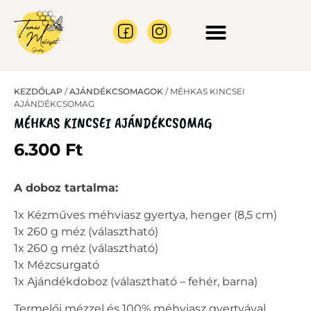
CÉGES AJÁNLATOK
MÉHRAJ BEFOGÁS
KEZDŐLAP
/
AJÁNDÉKCSOMAGOK
/ MÉHKAS KINCSEI
AJÁNDÉKCSOMAG
MÉHKAS KINCSEI AJÁNDÉKCSOMAG
6.300
Ft
A doboz tartalma:
1x Kézműves méhviasz gyertya, henger (8,5 cm)
1x 260 g méz (választható)
1x 260 g méz (választható)
1x Mézcsurgató
1x Ajándékdoboz (választható – fehér, barna)
Termelői mézzel és 100% méhviasz gyertyával