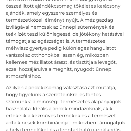
összeállított ajándékcsomag tökéletes karácsonyi
ajándék, amely egyszerre személyes és
természetközeli élményt nyújt. A méz gazdag
ízvilágával nemcsak az ünnepi sütemények és
teák ízét teszi különlegessé, de jótékony hatásával
támogatja az egészséget is. A természetes
méhviasz gyertya pedig különleges hangulatot
varázsol az otthonokba: lassan ég, miközben
kellemes méz illatot áraszt, és tisztítja a levegőt,
ezzel hozzájárulva a meghitt, nyugodt ünnepi
atmoszférához.
Az ilyen ajándékcsomag választása azt mutatja,
hogy figyelünk a szeretteinkre, és fontos
számunkra a minőségi, természetes alapanyagok
használata. Ideális ajándék mindazoknak, akik
értékelik a kézműves termékek és a természet
adta kincsek kombinációját, miközben támogatjuk
a helyi termelőket és a fenntartható gazdálkodást.