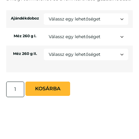
Ajándékdoboz
Méz 260 g I.
Méz 260 g II.
KOSÁRBA