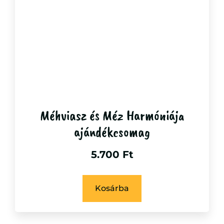
Méhviasz és Méz Harmóniája
ajándékcsomag
5.700
Ft
Kosárba