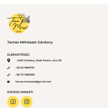
Tamás Méhészet Gárdony
ELÉRHETŐSÉG
2483 Gárdony, Deák Ferenc utca 29.
+36 20 9693755
+36 70 3685955
tamas.meheszet@gmail.com
KÖVESS MINKET!