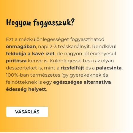
Hogyan fogyasszuk?
Ezt a mézkülönlegességet fogyaszthatod
önmagában
, napi 2-3 teáskanálnyit. Rendkívül
feldobja a kávé ízét
, de nagyon jól érvényesül
pirítósra
kenve is. Különlegessé teszi az olyan
desszerteket is, mint a
rizsfelfújt
és a
palacsinta
.
100%-ban természetes így gyerekeknek és
felnőtteknek is egy
egészséges alternatíva
édesség helyett
.
VÁSÁRLÁS