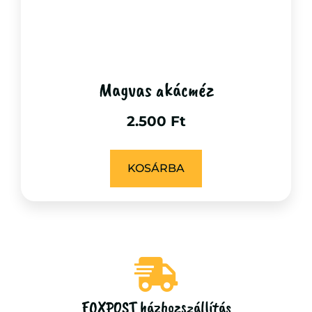
Magvas akácméz
2.500
Ft
KOSÁRBA
FOXPOST házhozszállítás