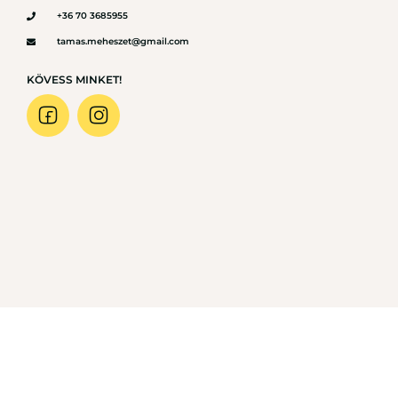
+36 70 3685955
tamas.meheszet@gmail.com
KÖVESS MINKET!