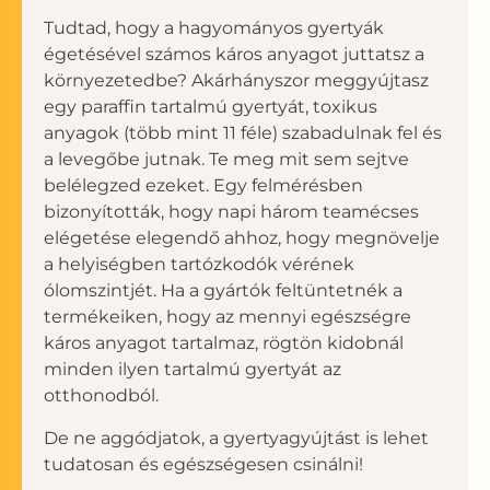
Tudtad, hogy a hagyományos gyertyák
égetésével számos káros anyagot juttatsz a
környezetedbe? Akárhányszor meggyújtasz
egy paraffin tartalmú gyertyát, toxikus
anyagok (több mint 11 féle) szabadulnak fel és
a levegőbe jutnak. Te meg mit sem sejtve
belélegzed ezeket. Egy felmérésben
bizonyították, hogy napi három teamécses
elégetése elegendő ahhoz, hogy megnövelje
a helyiségben tartózkodók vérének
ólomszintjét. Ha a gyártók feltüntetnék a
termékeiken, hogy az mennyi egészségre
káros anyagot tartalmaz, rögtön kidobnál
minden ilyen tartalmú gyertyát az
otthonodból.
De ne aggódjatok, a gyertyagyújtást is lehet
tudatosan és egészségesen csinálni!