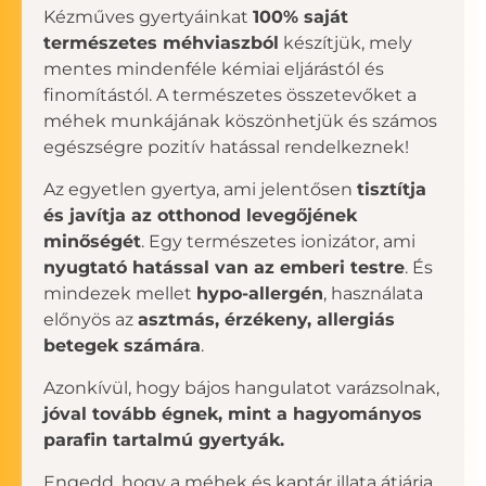
Kézműves gyertyáinkat
100% saját
természetes méhviaszból
készítjük, mely
mentes mindenféle kémiai eljárástól és
finomítástól. A természetes összetevőket a
méhek munkájának köszönhetjük és számos
egészségre pozitív hatással rendelkeznek!
Az egyetlen gyertya, ami jelentősen
tisztítja
és javítja az otthonod levegőjének
minőségét
. Egy természetes ionizátor, ami
nyugtató hatással van az emberi testre
. És
mindezek mellet
hypo-allergén
, használata
előnyös az
asztmás, érzékeny, allergiás
betegek számára
.
Azonkívül, hogy bájos hangulatot varázsolnak,
jóval tovább égnek, mint a hagyományos
parafin tartalmú gyertyák.
Engedd, hogy a méhek és kaptár illata átjárja