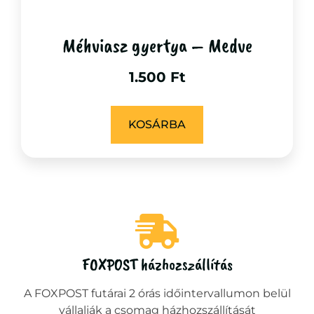
Méhviasz gyertya – Medve
1.500
Ft
KOSÁRBA
FOXPOST házhozszállítás
A FOXPOST futárai 2 órás időintervallumon belül
vállalják a csomag házhozszállítását