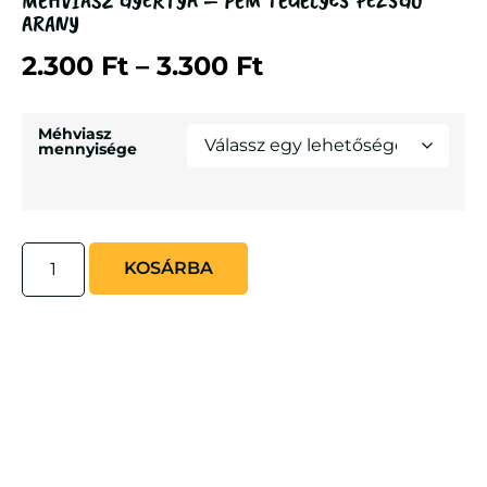
MÉHVIASZ GYERTYA – FÉM TÉGELYES PEZSGŐ
ARANY
2.300
Ft
–
3.300
Ft
Méhviasz
mennyisége
KOSÁRBA