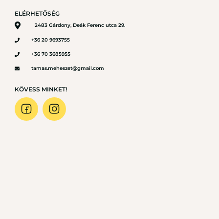
ELÉRHETŐSÉG
2483 Gárdony, Deák Ferenc utca 29.
+36 20 9693755
+36 70 3685955
tamas.meheszet@gmail.com
KÖVESS MINKET!